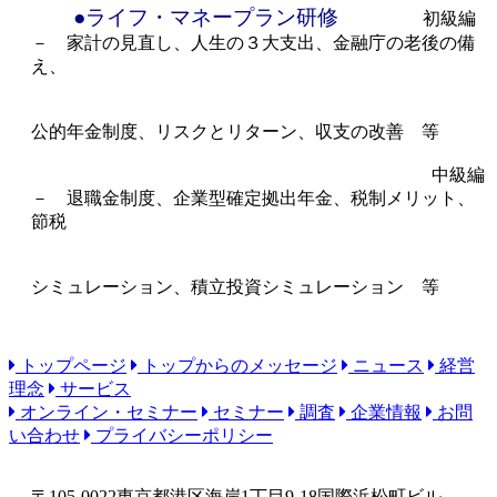
●ライフ・マネープラン研修
初級編
－ 家計の見直し、人生の３大支出、金融庁の老後の備
え、
公的年金制度、リスクとリターン、収支の改善 等
中級編
－ 退職金制度、企業型確定拠出年金、税制メリット、
節税
シミュレーション、積立投資シミュレーション 等
トップページ
トップからのメッセージ
ニュース
経営
理念
サービス
オンライン・セミナー
セミナー
調査
企業情報
お問
い合わせ
プライバシーポリシー
〒105-0022
東京都港区海岸1丁目9-18国際浜松町ビル