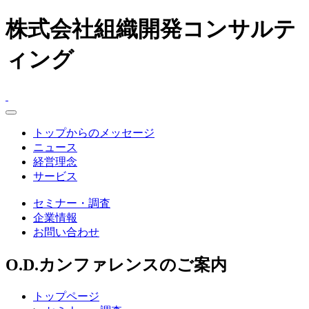
株式会社組織開発コンサルテ
ィング
toggle
navigation
トップからのメッセージ
ニュース
経営理念
サービス
セミナー・調査
企業情報
お問い合わせ
O.D.カンファレンスのご案内
トップページ