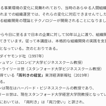
る事業環境の変化に見舞われており、当時のあらゆる人間組
れまでの組織運営では、それらの変化に対応できませんでし
る組織開発の理論とテクノロジーが開発されることになりました
年から今日に至るまで日本の企業に対して50年以上に渡り、組
てきています。従って本講座は、本格的な組織開発の実践を支
となっている。次のとおりである。
ダイヤモンド社（1997年）
ュマン（コロンビア大学ビジネススクール教授）
リーⅢ世（スタンフォード大学ビジネススクール教授）
得ている
「両利きの経営」
東洋経済新報社（2019年）
る。
ンは現在はハーバード・ビジネススクールの教授であり、
ーⅢ世は、現在スタンフォード大学経営大学院教授となって
においては、「両利き」は「両刀使い」と訳され、