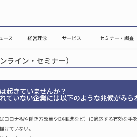
iness）調査
ployee Happiness）調査
ュース
経営理念
サービス
セミナー・調査
オンライン・セミナー）
起きていませんか？
ていない企業には以下のような兆候がみら
ばコロナ禍や働き方改革やDX推進など）に適応する有効な手
描けていない。