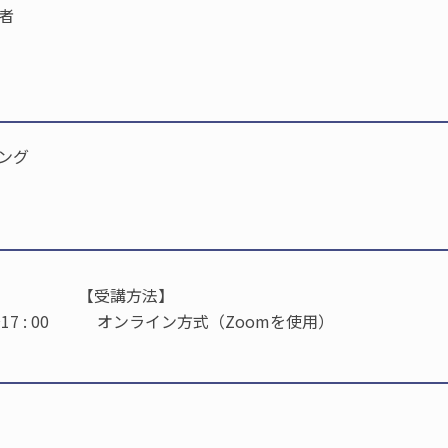
者
ング
講方法】
 00～17 : 00 オンライン方式（Zoomを使用）
）