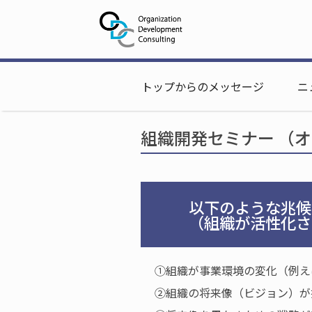
組織開発従業員幸福度（Employee Happ
トップページ
>
組織開発従業員幸福度（Em
トップからのメッセージ
ニ
組織開発セミナー （
以下のような兆候は
（組織が活性化され
①組織が事業環境の変化（例え
②組織の将来像（ビジョン）が