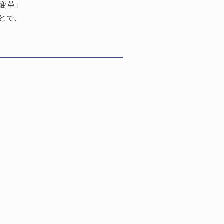
変革」
とで、