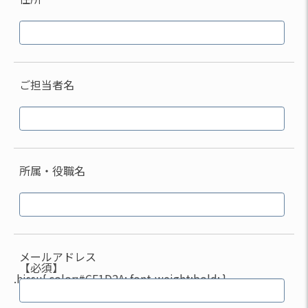
ご担当者名
所属・役職名
メールアドレス
【必須】
.hissu{ color:#CF1D2A; font-weight:bold; }