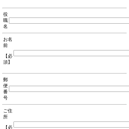
役
職
名
お名
前
【必
須】
郵
便
番
号
ご住
所
【必