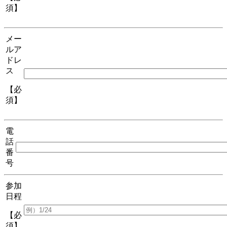
須】
メー
ルア
ドレ
ス
【必
須】
電
話
番
号
参加
日程
【必
須】