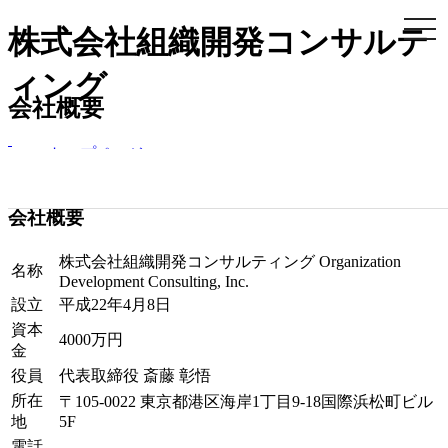
togg
株式会社組織開発コンサルテ
navi
ィング
会社概要
トップページ
>
会社概要
会社概要
株式会社組織開発コンサルティング Organization
名称
Development Consulting, Inc.
設立
平成22年4月8日
資本
4000万円
金
役員
代表取締役 斎藤 彰悟
所在
〒105-0022 東京都港区海岸1丁目9-18国際浜松町ビル
地
5F
電話